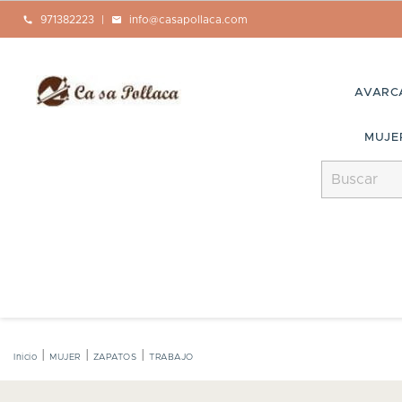
call
971382223
|
mail
info@casapollaca.com
AVARC
MUJE
Inicio
MUJER
ZAPATOS
TRABAJO