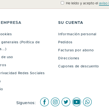
He leído y acepto el
aviso 
 EMPRESA
SU CUENTA
cookies
Información personal
generales (Política de
Pedidos
...)
Facturas por abono
 de uso
Direcciones
tros
Cupones de descuento
privacidad Redes Sociales
s
io
Facebook
Instagram
Twitter
Youtube
WhatsAp
Siguenos: