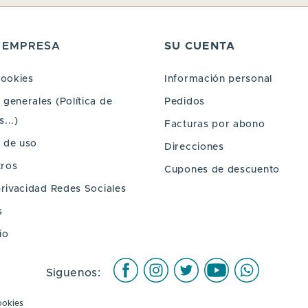
 EMPRESA
SU CUENTA
cookies
Información personal
generales (Política de
Pedidos
...)
Facturas por abono
 de uso
Direcciones
tros
Cupones de descuento
privacidad Redes Sociales
s
io
Facebook
Instagram
Twitter
Youtube
WhatsAp
Siguenos:
ookies