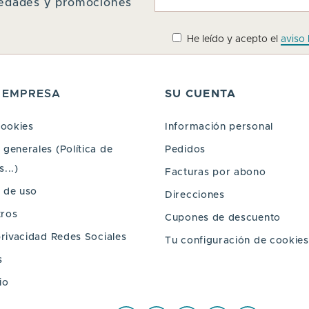
ovedades y promociones
He leído y acepto el
aviso 
 EMPRESA
SU CUENTA
cookies
Información personal
generales (Política de
Pedidos
...)
Facturas por abono
 de uso
Direcciones
tros
Cupones de descuento
privacidad Redes Sociales
Tu configuración de cookies
s
io