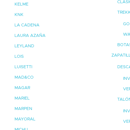
CLÁS
KELME
TREKK
KNK
GO
LA CADENA
WA
LAURA AZAÑA
BOTA
LEYLAND
ZAPATIL
LOIS
LUISETTI
DESC
MAD&CO
IN
MAGAR
VE
MARIEL
TALÓ
MARPEN
IN
MAYORAL
VE
MICHU