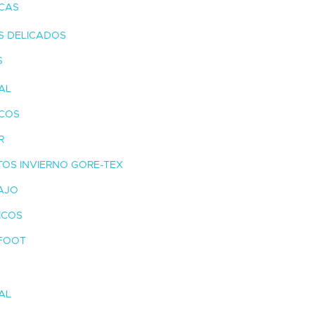
CAS
ES DELICADOS
S
AL
ICOS
R
OS INVIERNO GORE-TEX
AJO
ICOS
FOOT
AL