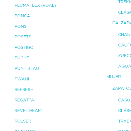
TREKK
PLUMAFLEX (ROAL)
CLÁSI
PONCA
CALZADO
PONS
CHAN
POSETS
CALI
POSTIGO
ZUEC
PUCHE
AQUA
PUNT BLAU
MUJER
PWANI
ZAPATO
REFRESH
REGATTA
CASU
REVEL HEART
CLÁS
ROLSER
TRAB