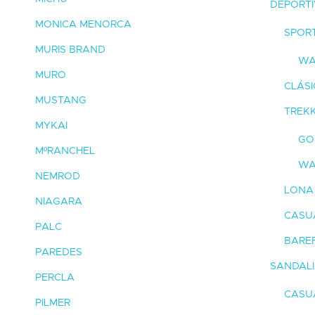
DEPORTI
MONICA MENORCA
SPOR
MURIS BRAND
WA
MURO
CLÁS
MUSTANG
TREKK
MYKAI
GO
MºRANCHEL
WA
NEMROD
LONA
NIAGARA
CASU
PALC
BARE
PAREDES
SANDAL
PERCLA
CASU
PILMER