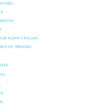
ADORES
YS
MENTOS
S
 DE PLAYA Y BOLSAS
IOS DE TREKKING
ATAS
RTO
L
LA
AL