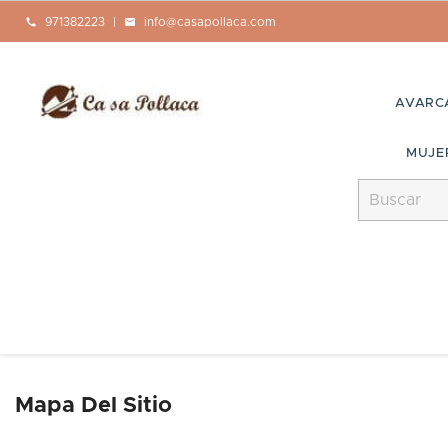
call
971382223
|
mail
info@casapollaca.com
AVARC
MUJE
Mapa Del Sitio