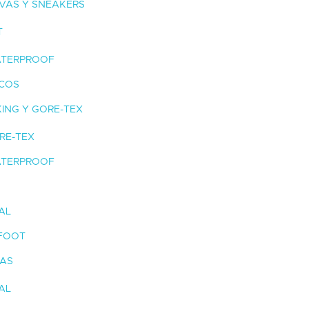
VAS Y SNEAKERS
T
TERPROOF
ICOS
ING Y GORE-TEX
RE-TEX
TERPROOF
AL
FOOT
IAS
AL