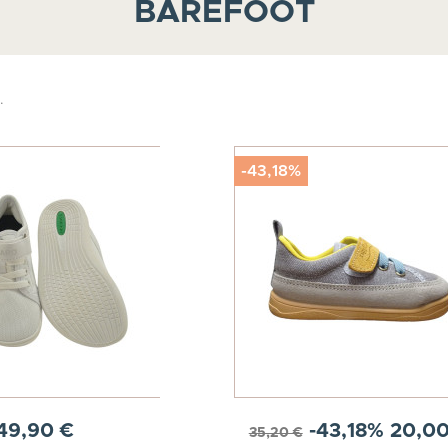
BAREFOOT
.
-43,18%
49,90 €
-43,18%
20,00
35,20 €