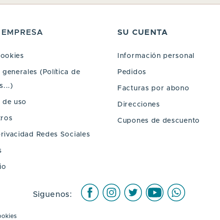
 EMPRESA
SU CUENTA
cookies
Información personal
generales (Política de
Pedidos
...)
Facturas por abono
 de uso
Direcciones
tros
Cupones de descuento
privacidad Redes Sociales
s
io
Facebook
Instagram
Twitter
Youtube
WhatsAp
Siguenos:
ookies