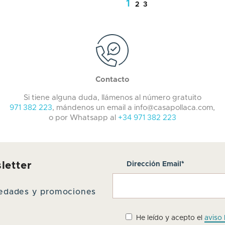
1
2
3
Contacto
Si tiene alguna duda, llámenos al número gratuito
971 382 223
, mándenos un email a info@casapollaca.com,
o por Whatsapp al
+34 971 382 223
letter
Dirección Email*
ovedades y promociones
He leído y acepto el
aviso 