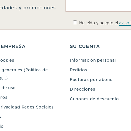
ovedades y promociones
He leído y acepto el
aviso 
 EMPRESA
SU CUENTA
cookies
Información personal
generales (Política de
Pedidos
...)
Facturas por abono
 de uso
Direcciones
tros
Cupones de descuento
privacidad Redes Sociales
s
io