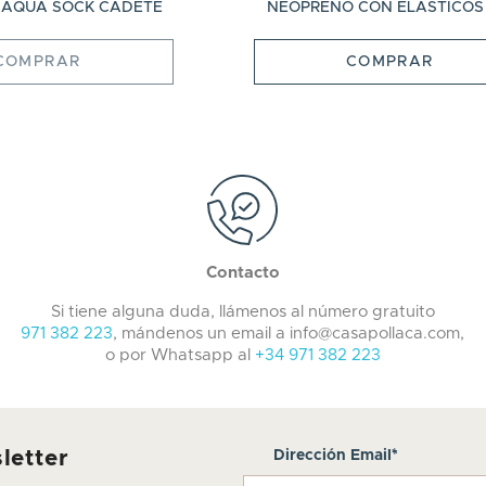
 AQUA SOCK CADETE
NEOPRENO CON ELASTICOS Y
COMPRAR
COMPRAR
Contacto
Si tiene alguna duda, llámenos al número gratuito
971 382 223
, mándenos un email a info@casapollaca.com,
o por Whatsapp al
+34 971 382 223
letter
Dirección Email*