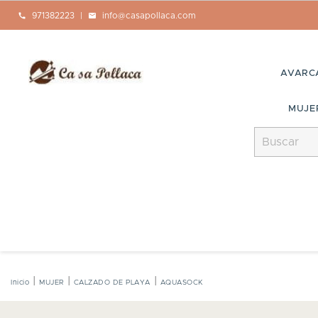
call
971382223
|
mail
info@casapollaca.com
AVARC
MUJE
Inicio
MUJER
CALZADO DE PLAYA
AQUASOCK