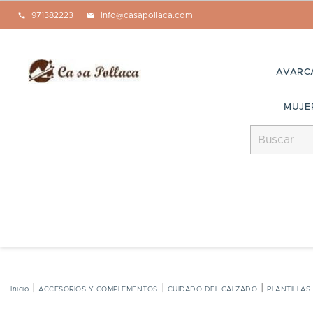
call
971382223
|
mail
info@casapollaca.com
AVARC
MUJE
Inicio
ACCESORIOS Y COMPLEMENTOS
CUIDADO DEL CALZADO
PLANTILLAS